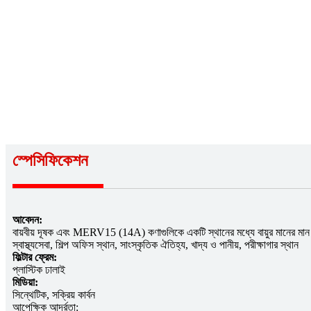
স্পেসিফিকেশন
আবেদন:
বায়বীয় দূষক এবং MERV15 (14A) কণাগুলিকে একটি স্থানের মধ্যে বায়ুর মানের মান পূর
স্বাস্থ্যসেবা, শিল্প অফিস স্থান, সাংস্কৃতিক ঐতিহ্য, খাদ্য ও পানীয়, পরীক্ষাগার স্থান
ফিল্টার ফ্রেম:
প্লাস্টিক ঢালাই
মিডিয়া:
সিন্থেটিক, সক্রিয় কার্বন
আপেক্ষিক আর্দ্রতা: