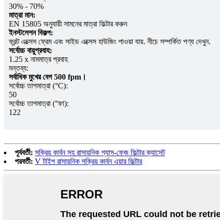
30% - 70%
মাত্রা মান:
EN 15805 অনুযায়ী সামনের মাত্রা ফিল্টার করুন
ইনস্টলেশন বিকল্প:
ফ্রন্ট এক্সেস ফ্রেম এবং সাইড এক্সেস হাউজিং পাওয়া যায়. নীচে সম্পর্কিত পণ্য দেখুন.
সর্বোচ্চ বায়ুপ্রবাহ:
1.25 x নামমাত্র প্রবাহ
মন্তব্য:
সর্বাধিক মুখের বেগ 500 fpm।
সর্বোচ্চ তাপমাত্রা (°C):
50
সর্বোচ্চ তাপমাত্রা (°ফা):
122
পূর্ববর্তী:
সক্রিয় কার্বন সহ রাসায়নিক গ্যাস-ফেজ ফিল্টার ক্যাসেট
পরবর্তী:
V টাইপ রাসায়নিক সক্রিয় কার্বন এয়ার ফিল্টার