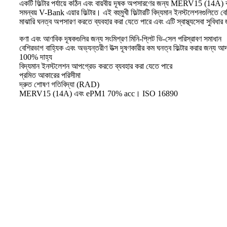
একটি ফিল্টার পর্যায়ে কঠিন এবং বায়বীয় দূষক অপসারণের জন্য MERV15 (14A)
সমন্বয় V-Bank এয়ার ফিল্টার। এই বহুমুখী ফিল্টারটি বিদ্যমান ইনস্টলেশনগুলিতে 
মাঝারি ঘনত্ব অপসারণ করতে ব্যবহার করা যেতে পারে এবং এটি স্বাস্থ্যসেবা সুবিধার
কণা এবং আণবিক দূষকগুলির জন্য সংমিশ্রণ মিনি-প্লিট ভি-সেল পরিস্রাবণ সমাধান
বেশিরভাগ বাহ্যিক এবং অভ্যন্তরীণ উত্স দূষণকারীর কম ঘনত্ব ফিল্টার করার জন্য আদর
100% দাহ্য
বিদ্যমান ইনস্টলেশন আপগ্রেড করতে ব্যবহার করা যেতে পারে
প্রমিত আকারের পরিসীমা
দ্রুত শোষণ গতিবিদ্যা (RAD)
MERV15 (14A) এবং ePM1 70% acc। ISO 16890