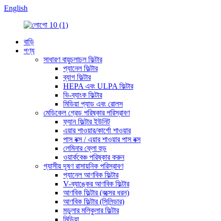
English
বাড়ি
পণ্য
সাধারণ বায়ুচলাচল ফিল্টার
প্যানেল ফিল্টার
ব্যাগ ফিল্টার
HEPA এবং ULPA ফিল্টার
ভি-ব্যাংক ফিল্টার
মিডিয়া প্যাড এবং রোলস
মেডিকেল গ্রেড পরিষ্কার পরিস্রাবণ
ফ্যান ফিল্টার ইউনিট
এয়ার শাওয়ার/কার্গো শাওয়ার
পাস বক্স / এয়ার শাওয়ার পাস বক্স
লেমিনার ফ্লো হুড
ওয়ার্কবেঞ্চ পরিষ্কার করুন
গ্যাসীয় দূষণ রাসায়নিক পরিস্রাবণ
প্যানেল আণবিক ফিল্টার
V-ব্যাঙ্কের আণবিক ফিল্টার
আণবিক ফিল্টার (বক্সের ধরন)
আণবিক ফিল্টার (সিলিন্ডার)
মডুলার মলিকুলার ফিল্টার
মিডিয়া