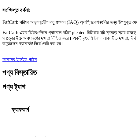
সংক্ষিপ্ত বর্ণনা:
FafCarb পরিসর অভ্যন্তরীণ বায়ু গুণমান (IAQ) অ্যাপ্লিকেশনগুলির জন্য উপযুক্ত যেগুলি
FafCarb এয়ার ফিল্টারগুলিতে প্যানেলে গঠিত pleated মিডিয়ার দুটি স্বতন্ত্র স্তর রয
ঘনত্বের উচ্চ অপসারণের দক্ষতা নিশ্চিত করে। একটি বৃহৎ মিডিয়া এলাকা উচ্চ দক্ষতা, দীর্ঘ
জয়েন্টলেস গ্যাসকেট দিয়ে তৈরি করা হয়।
আমাদের ইমেইল পাঠান
পণ্য বিস্তারিত
পণ্য ট্যাগ
ফ্যাফকার্ব