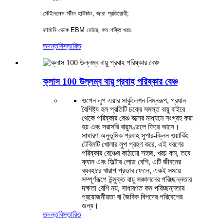
স্টেইনলেস স্টীল হাউজিং, জারা প্রতিরোধী;
জার্মানি থেকে EBM মোটর, কম শক্তি খরচ.
তদন্ত
বিস্তারিত
ক্লাস 100 উল্লম্ব বায়ু প্রবাহ পরিষ্কার বেঞ্চ
ওপেন লুপ এয়ার সার্কুলেশন নিম্নরূপ, প্রধান
বৈশিষ্ট্য হল প্রতিটি চক্রে সমস্ত বায়ু বাইরে
থেকে পরিষ্কার বেঞ্চ বক্সের মাধ্যমে সংগ্রহ করা
হয় এবং সরাসরি বায়ুমণ্ডলে ফিরে আসে।
সাধারণ অনুভূমিক প্রবাহ সুপার-ক্লিন ওয়ার্কিং
টেবিলটি খোলার লুপ গ্রহণ করে, এই ধরণের
পরিষ্কার বেঞ্চের কাঠামো সহজ, খরচ কম, তবে
ফ্যান এবং ফিল্টার লোড বেশি, এটি জীবনের
ব্যবহারে খারাপ প্রভাব ফেলে, একই সময়ে
সম্পূর্ণরূপে উন্মুক্ত বায়ু সঞ্চালনের পরিচ্ছন্নতার
দক্ষতা বেশি নয়, সাধারণত কম পরিচ্ছন্নতার
প্রয়োজনীয়তা বা জৈবিক বিপদের পরিবেশের
জন্য।
তদন্ত
বিস্তারিত