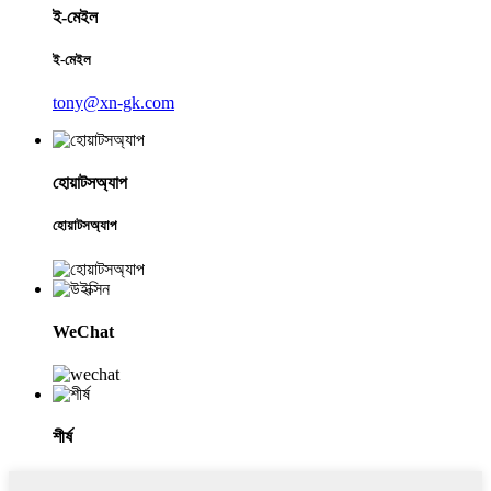
ই-মেইল
ই-মেইল
tony@xn-gk.com
হোয়াটসঅ্যাপ
হোয়াটসঅ্যাপ
WeChat
শীর্ষ