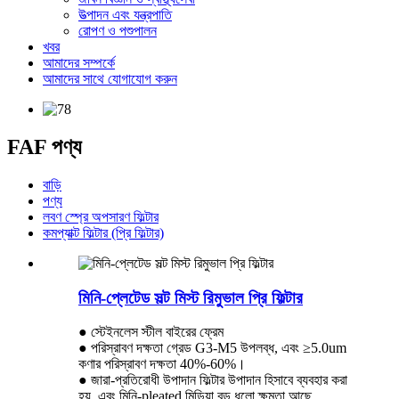
উত্পাদন এবং যন্ত্রপাতি
রোপণ ও পশুপালন
খবর
আমাদের সম্পর্কে
আমাদের সাথে যোগাযোগ করুন
FAF পণ্য
বাড়ি
পণ্য
লবণ স্প্রে অপসারণ ফিল্টার
কমপ্যাক্ট ফিল্টার (প্রি ফিল্টার)
মিনি-প্লেটেড সল্ট মিস্ট রিমুভাল প্রি ফিল্টার
● স্টেইনলেস স্টীল বাইরের ফ্রেম
● পরিস্রাবণ দক্ষতা গ্রেড G3-M5 উপলব্ধ, এবং ≥5.0um
কণার পরিস্রাবণ দক্ষতা 40%-60%।
● জারা-প্রতিরোধী উপাদান ফিল্টার উপাদান হিসাবে ব্যবহার করা
হয়, এবং মিনি-pleated মিডিয়া বড় ধুলো ক্ষমতা আছে.