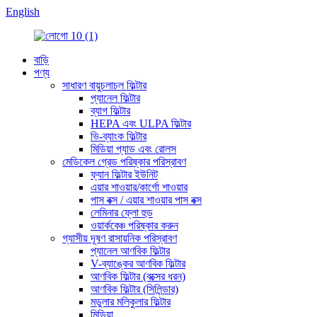
English
বাড়ি
পণ্য
সাধারণ বায়ুচলাচল ফিল্টার
প্যানেল ফিল্টার
ব্যাগ ফিল্টার
HEPA এবং ULPA ফিল্টার
ভি-ব্যাংক ফিল্টার
মিডিয়া প্যাড এবং রোলস
মেডিকেল গ্রেড পরিষ্কার পরিস্রাবণ
ফ্যান ফিল্টার ইউনিট
এয়ার শাওয়ার/কার্গো শাওয়ার
পাস বক্স / এয়ার শাওয়ার পাস বক্স
লেমিনার ফ্লো হুড
ওয়ার্কবেঞ্চ পরিষ্কার করুন
গ্যাসীয় দূষণ রাসায়নিক পরিস্রাবণ
প্যানেল আণবিক ফিল্টার
V-ব্যাঙ্কের আণবিক ফিল্টার
আণবিক ফিল্টার (বক্সের ধরন)
আণবিক ফিল্টার (সিলিন্ডার)
মডুলার মলিকুলার ফিল্টার
মিডিয়া